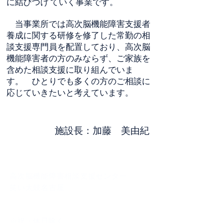
に結びつけ ていく事業です。
​ 当事業所では
高次脳機能障害支援者
養成に関する研修を修了した常勤の相
談支援専門員を配置しており、高次脳
機能障害者の方のみならず、ご家族を
含めた相談支援に取り組んでいま
す。 ひとりでも多くの方のご相談に
応じていきたいと考えています。
施設長：加藤 美由紀
高次脳機能障害相談支援センター
笑い太鼓名古屋
月~金曜日: 10：00am ~ 4：00pm
​
※祝・休日除く