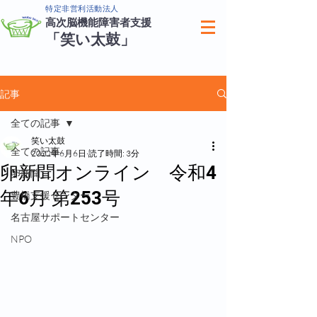
特定非営利活動法人
高次脳機能障害者支援
「笑い太鼓」
記事
全ての記事
笑い太鼓
全ての記事
2022年6月6日
読了時間: 3分
卵新聞オンライン 令和4
卵新聞
年6月 第253号
豊橋支援センター
名古屋サポートセンター
NPO