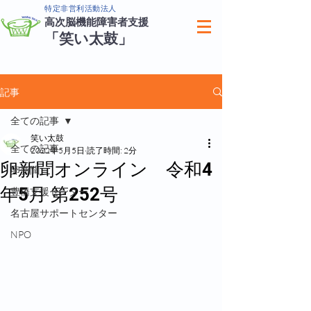
特定非営利活動法人
高次脳機能障害者支援
「笑い太鼓」
記事
全ての記事
笑い太鼓
全ての記事
2022年5月5日
読了時間: 2分
卵新聞オンライン 令和4
卵新聞
年5月 第252号
豊橋支援センター
名古屋サポートセンター
NPO