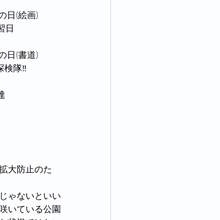
りの日(絵画)
練習日
りの日(書道)
o探検隊‼
達
拡大防止のた
じゃないといい
咲いている公園