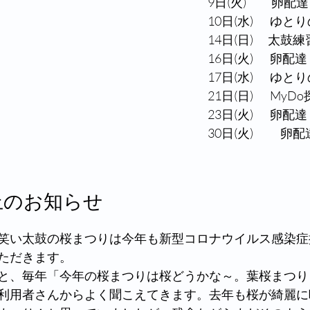
9日(火)　　卵配達
10日(水)　  ゆと
14日(日)　 太鼓
16日(火)　  卵配達
17日(水)　  ゆと
21日(日)　  MyD
23日(火)　  卵配達
30日(火)　　 卵配
止のお知らせ
笑い太鼓の桜まつりは今年も新型コロナウイルス感染症
ただきます。
と、毎年「今年の桜まつりは桜どうかな～。葉桜まつり
利用者さんからよく聞こえてきます。去年も桜が綺麗に