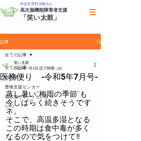
特定非営利活動法人
高次脳機能障害者支援
「笑い太鼓」
記事
全ての記事
笑い太鼓
全ての記事
2023年7月5日
読了時間: 1分
医務便り -令和5年7月号-
卵新聞
豊橋支援センター
蒸し暑い“梅雨の季節”も
名古屋サポートセンター
今しばらく続きそうです
NPO
ネ。
そこで、高温多湿となる
この時期は食中毒が多く
なるので気をつけて‼