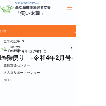
特定非営利活動法人
高次脳機能障害者支援
「笑い太鼓」
記事
全ての記事
笑い太鼓
全ての記事
2022年2月1日
読了時間: 1分
医務便り -令和4年2月号-
卵新聞
豊橋支援センター
名古屋サポートセンター
NPO