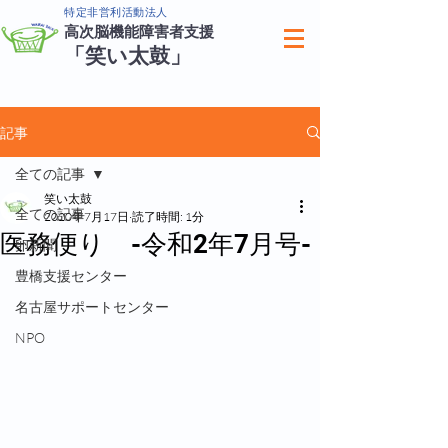
特定非営利活動法人
高次脳機能障害者支援
「笑い太鼓」
記事
全ての記事
笑い太鼓
全ての記事
2020年7月17日
読了時間: 1分
医務便り -令和2年7月号-
卵新聞
豊橋支援センター
名古屋サポートセンター
NPO