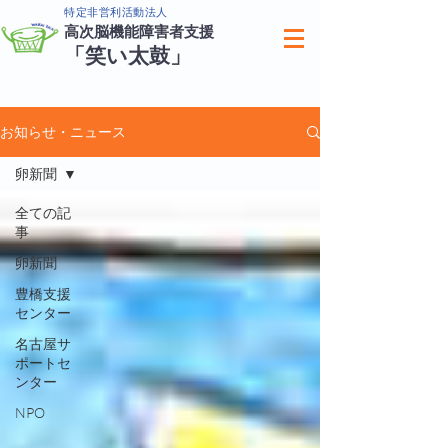
特定非営利活動法人
高次脳機能障害者支援
「笑い太鼓」
お知らせ・ニュース
卵新聞
全ての記
事
卵新聞
豊橋支援
センター
名古屋サ
ポートセ
ンター
NPO